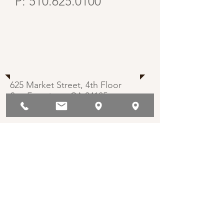
P:
510.625.0100
San Francisco 地
址
625 Market Street, 4th Floor
San Francisco, CA 94105